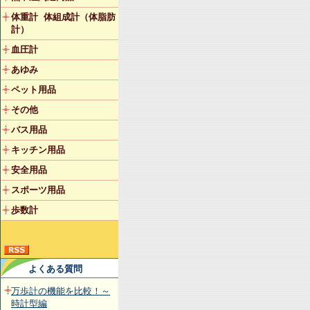
体重計 体組成計（体脂肪
計）
血圧計
あゆみ
ペット用品
その他
バス用品
キッチン用品
安全用品
スポーツ用品
歩数計
よくある質問
万歩計の機能を比較！～
時計型編