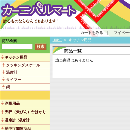
計るものならなんでもあります！
カートをみる
｜
マイペー
HOME
> キッチン用品
商品検索
商品一覧
キッチン用品
該当商品はありません
クッキングスケール
温度計
タイマー
鍋
測量用品
天秤（天びん）台はかり
温度計 湿度計
熱中症関連商品