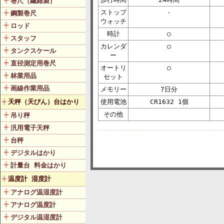
巻尺（繊維製）
ストップ
-
鋼製巻尺
ウォッチ
ロッド
時計
○
スタッフ
カレンダ
○
タンクスケール
ー
直径測定用巻尺
オートリ
○
林業用品
セット
画線作業用品
メモリー
7日分
天秤（天びん）台はかり
使用電池
CR1632 1個
その他
吊り秤
汎用電子天秤
台秤
デジタルはかり
計量台 料金はかり
温度計 湿度計
アナログ温湿度計
アナログ温度計
デジタル温湿度計