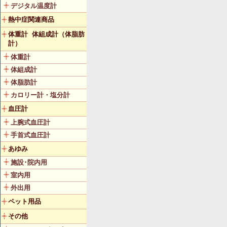
デジタル温度計
熱中症関連商品
体重計 体組成計（体脂肪
計）
体重計
体組成計
体脂肪計
カロリー計・塩分計
血圧計
上腕式血圧計
手首式血圧計
あゆみ
施設･院内用
室内用
外出用
ペット用品
その他