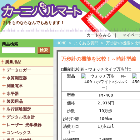
計るものならなんでもあります！
カートをみる
｜
マイペー
HOME
>
よくある質問
>
万歩計の機能を比
商品検索
万歩計の機能を比較！～時計型編
測量用品
□機能比較表～ウォッチタイプ万歩計□
データロガー
製品
水質測定器
測量電卓
水平器
型番
TM-400
製図用品
価格
2,916円
歩行距離測定
歩数
10万歩
デジタル長さ計
歩行距離
100km
レーザー 光学機器
消費カロ
1万kcal
リー
コンベックス
歩行時間
24時間