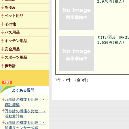
2,970円(税込)
あゆみ
ペット用品
その他
バス用品
とけい万歩 TM-25
キッチン用品
1,650円(税込)
安全用品
スポーツ用品
歩数計
1件～3件 （全3件）
よくある質問
万歩計の機能を比較！～
時計型編
万歩計の機能を比較！～
活動量計編
万歩計の機能を比較！～
加速度センサー式編