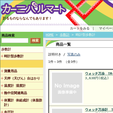
計るものならなんでもあります！
カートをみる
｜
マイペー
HOME
>
歩数計
> 時計型歩数計
商品検索
商品一覧
歩数計
説明付き /
写真のみ
時計型歩数計
1件～3件 （全3件）
測量用品
ウォッチ万歩 TM-
3,630円(税込)
天秤（天びん）台はかり
温度計 湿度計
熱中症関連商品
体重計 体組成計（体脂肪
計）
ウォッチ万歩計 TM
血圧計