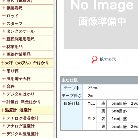
巻尺（繊維製）
鋼製巻尺
ロッド
スタッフ
タンクスケール
直径測定用巻尺
林業用品
画線作業用品
拡大表示
天秤（天びん）台はかり
吊り秤
汎用電子天秤
主な仕様
台秤
テープ巾
25mm
デジタルはかり
テープ長さ
2m
計量台 料金はかり
目盛仕様
ML1
表
5mm目盛 20
温度計 湿度計
裏
5mm目盛
アナログ温湿度計
ML2
表
1mm目盛
アナログ温度計
裏
5mm目盛 20
デジタル温湿度計