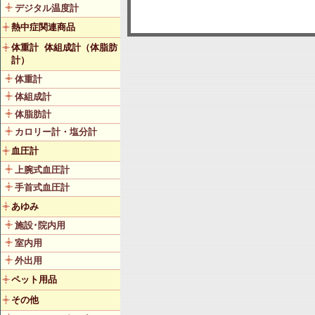
デジタル温度計
熱中症関連商品
体重計 体組成計（体脂肪
計）
体重計
体組成計
体脂肪計
カロリー計・塩分計
血圧計
上腕式血圧計
手首式血圧計
あゆみ
施設･院内用
室内用
外出用
ペット用品
その他