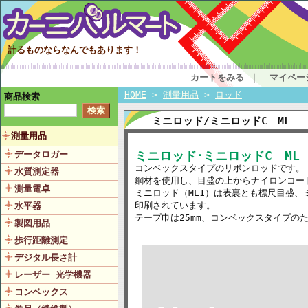
計るものならなんでもあります！
カートをみる
｜
マイペー
HOME
>
測量用品
>
ロッド
商品検索
ミニロッド/ミニロッドC ML
測量用品
ミニロッド･ミニロッドC ML
データロガー
コンベックスタイプのリボンロッドです。
水質測定器
鋼材を使用し、目盛の上からナイロンコー
測量電卓
ミニロッド（ML1）は表裏とも標尺目盛、
印刷されています。
水平器
テープ巾は25mm、コンベックスタイプの
製図用品
歩行距離測定
デジタル長さ計
レーザー 光学機器
コンベックス